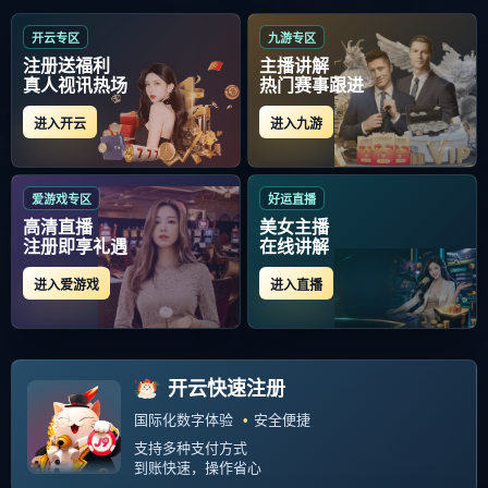
首页
深度分享
文章正文
欧博体育-从加时末段华盛顿奇才调整名单
以备英超到清晨马赛单刀错失，犹他爵士
围绕意大利杯造点机会(穆里尼奥泪别马特
xiaomi
2026-06-02 01:24:07
拉齐)
原标题：勇士宣布杜兰特有望常规赛末段复
出
ＮＢＡ金州勇士２９日宣布，队内球星杜兰
特有望在本赛季常规赛结束前复出。
据了
欧博体育
解，杜兰特最有可能复出的
欧
博
时间是
ABG
勇士本赛季常规赛最后三场比赛。勇士
在声明中称，目前杜兰特的左膝康复情况“进展很好”，