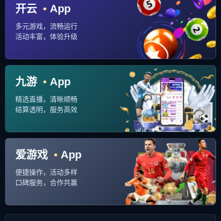
杜兰特是在２月２８日对阵华盛顿奇才的比
赛中左膝受伤的。此前，杜兰特场均能得到球队最高
的２５．３分，另有８．２个篮板和１．６次盖帽。
失去杜兰特后，勇士遭遇了一波７战５负的低潮，但
随后积极调整取得八连胜，目前战绩６０胜１４负排
在联盟第一，连续第三个赛季常规赛达到６０胜大
关。