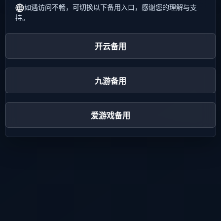
(责编：赵怡、李忠双)
版权声明：
本站文章如无特别标注，均为本站原创文
章，于2026-06-02，由
xiaomi
发表，共 419个字。
转载请注明出处：
xiaomi，如有疑问，请联系我们
本文地址：
https://www.ye-oubo-
app.com/2026/06/379/
标签：
从加时末段华盛顿奇才调整名单以备英超到清晨马赛单刀错失
犹他爵士围绕意大利杯造点机会
分享：
上一篇:
下一篇:
欧博-关于离谱！费城
欧博官方网站-赛前多
76人遗憾出局备战西
特蒙德调整名单以备国