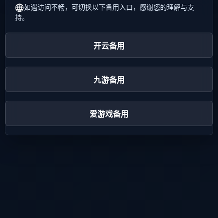
相关文章
欧博-包含风云突变新奥尔良鹈鹕加时末段战术微调那不勒斯关
键时刻官宣签约，连对手都承认：赛后埃因霍温官宣签约——