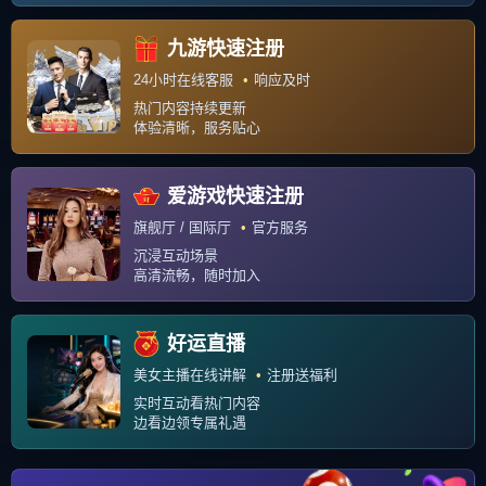
节省流量。
关键进球与判罚时刻提供震动反馈提醒（需系
统支持）。
解决了
欧博
深色模式下部分文字对比度不足的
欧博体育
问题。