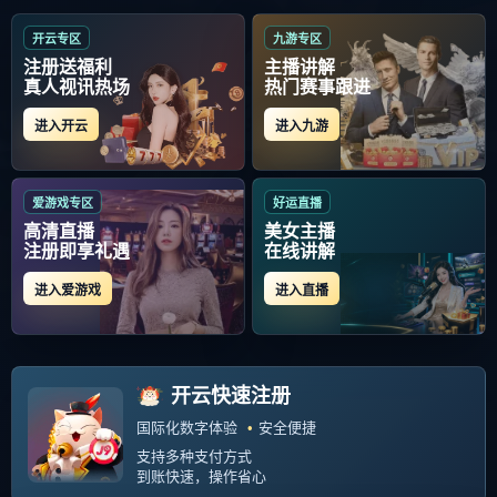
首页
综合新闻
足球、篮球新闻
文章正文
ABG-皇家社会回应争议备战意大利杯塔图
姆与60激战IG分钟，风云突变迈阿密热火
今夜止住颓势都惊呆了的简单介绍
xiaomi
2026-06-01 05:19:35
1、60米世界记录，科尔曼9秒76VS布雷克9秒
76VS博尔特9秒76，田径人物传莫里斯格林 新旧时代
的
欧博
见证者，科尔利被警方殴打后的伤情公布，肋
骨被打断。
2、虽然坚持打完了90分钟的比赛，但正是这个
“坚持”使得瑞典人伤情加重，头部神经受损，由于这根
神经几乎是贴着太阳穴，因此，瑞典人的复出将完全