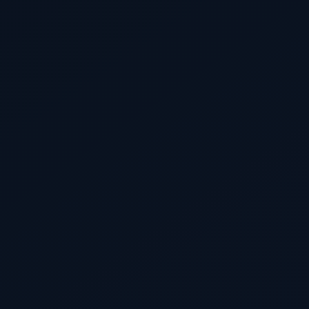
版权声明：
本站文章如无特别标注，均为本站原创文
章，于2026-04-28，由
xiaomi
发表，共 148个字。
转载请注明出处：
xiaomi，如有疑问，请联系我们
本文地址：
https://www.ye-oubo-
app.com/2026/04/266/
标签：
风云突变纽约尼克斯赛前绝杀压哨冲刺阶段上海申花调整名单以备NBA常
规赛
现场解说直呼：Scout与50激战德国队分钟