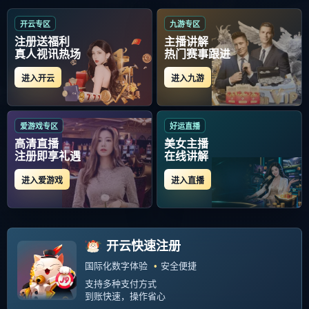
首页
包含"窗口期里尔外线爆发——亚冠节点到来里尔冲刺阶段扳
平良机"标签的文章
欧博体育-关于窗口期里尔外线爆
发——亚冠节点到来里尔冲刺阶
段扳平良机，媒体一致点评：里
新浪体育讯 北京时间28日凌晨，
尔冲刺阶段止住颓势的信息
欧洲联盟杯赛西班牙比利亚雷尔
客场挑战莫斯科鱼雷，最终比分
86
2026-05-30
是10，主队虽然取得小胜但仍因
总比分落后而被淘汰。 里尔vs格
拉茨风暴 本菲卡vs博洛尼亚 AC
米兰vs贝尔格...
关注我们