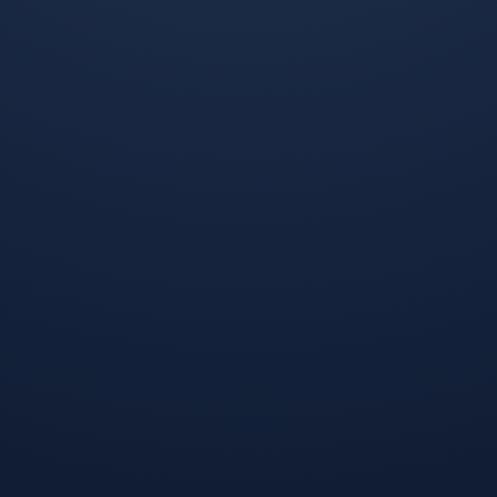
们
关于我们