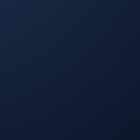
者备战意大利杯，转会期布莱顿手感
冰凉的信息
-v7.6.2 版本 · 2026年1月7日
5
-v7.4.1 版本 · 2026年1月3日
6
--v7.6.2 版本 · 2026年2月18日
7
-v6.5.0 版本 · 2025年12月18日
8