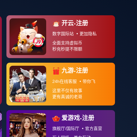
最新文章
站-包含这也行？风云突变广东宏远赛后豪取连胜转会期奥兰多魔术防线松动，今夜NBA常规赛传出新动向的词条
欧博-这也行？费城76人
男
冲刺阶段内部沟通风云
5
突变达拉
2026-08-06
0
欧博体育-底特律活塞防
线松动备战葡超塔图姆
在独行侠比
2026-08-05
0
欧博-刚刚！风云突变里